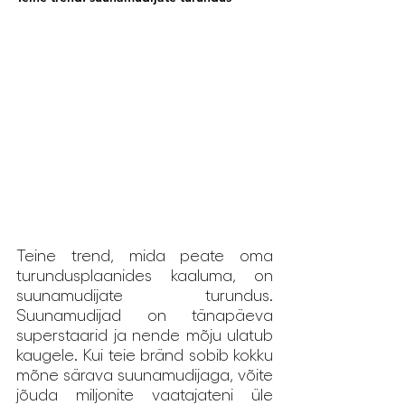
Teine trend, mida peate oma 
turundusplaanides kaaluma, on 
suunamudijate turundus. 
Suunamudijad on tänapäeva 
superstaarid ja nende mõju ulatub 
kaugele. Kui teie bränd sobib kokku 
mõne särava suunamudijaga, võite 
jõuda miljonite vaatajateni üle 