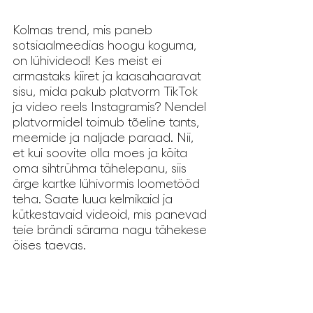
Kolmas trend, mis paneb 
sotsiaalmeedias hoogu koguma, 
on lühivideod! Kes meist ei 
armastaks kiiret ja kaasahaaravat 
sisu, mida pakub platvorm TikTok 
ja video reels Instagramis? Nendel 
platvormidel toimub tõeline tants, 
meemide ja naljade paraad. Nii, 
et kui soovite olla moes ja köita 
oma sihtrühma tähelepanu, siis 
ärge kartke lühivormis loometööd 
teha. Saate luua kelmikaid ja 
kütkestavaid videoid, mis panevad 
teie brändi särama nagu tähekese 
öises taevas.