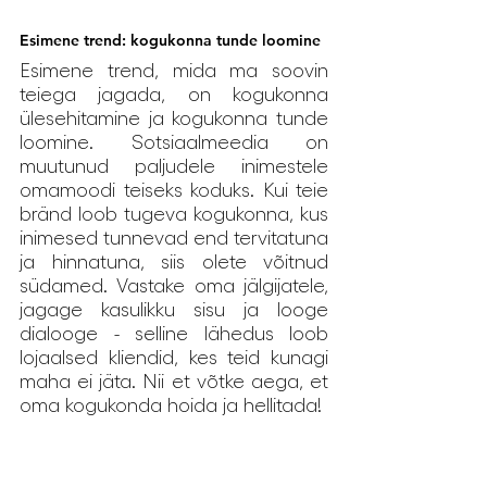
Esimene trend: kogukonna tunde loomine
Esimene trend, mida ma soovin 
teiega jagada, on kogukonna 
ülesehitamine ja kogukonna tunde 
loomine. Sotsiaalmeedia on 
muutunud paljudele inimestele 
omamoodi teiseks koduks. Kui teie 
bränd loob tugeva kogukonna, kus 
inimesed tunnevad end tervitatuna 
ja hinnatuna, siis olete võitnud 
südamed. Vastake oma jälgijatele, 
jagage kasulikku sisu ja looge 
dialooge - selline lähedus loob 
lojaalsed kliendid, kes teid kunagi 
maha ei jäta. Nii et võtke aega, et 
oma kogukonda hoida ja hellitada!