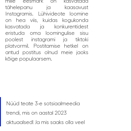
mille eesmärk on kasvatada 
tähelepanu ja kaasavust 
Instagramis. Lühivideote loomine 
on hea viis, kuidas kogukonda 
kasvatada ja konkurentidest 
eristuda oma loomingulise sisu 
poolest instagrami ja tiktoki 
platvormil. Postitamise hetkel on 
antud postitus olnud meie jaoks 
kõige populaarsem.
Nüüd teate 3-e sotsiaalmeedia 
trendi, mis on aastal 2023 
aktuaalsed! Ja mis saaks olla veel 