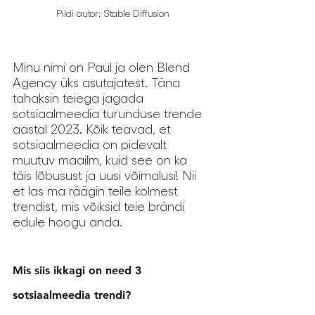
Pildi autor: Stable Diffusion
Minu nimi on Paul ja olen Blend 
Agency üks asutajatest. Täna 
tahaksin teiega jagada 
sotsiaalmeedia turunduse trende 
aastal 2023. Kõik teavad, et 
sotsiaalmeedia on pidevalt 
muutuv maailm, kuid see on ka 
täis lõbusust ja uusi võimalusi! Nii 
et las ma räägin teile kolmest 
trendist, mis võiksid teie brändi 
edule hoogu anda.
Mis siis ikkagi on need 3 
sotsiaalmeedia trendi?