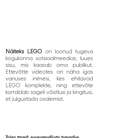
Näiteks LEGO 
on loonud tugeva 
kogukonna sotsiaalmeedias, luues 
sisu, mis kaasab oma publikut. 
Ettevõtte videotes on näha igas 
vanuses inimesi, kes ehitavad 
LEGO komplekte, ning ettevõte 
korraldab sageli võistlusi ja kingitusi, 
et julgustada osalemist. 
Teine trend: suunamudijate turundus