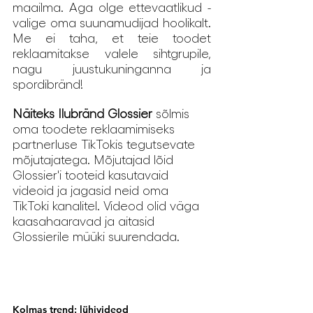
maailma. Aga olge ettevaatlikud - 
valige oma suunamudijad hoolikalt. 
Me ei taha, et teie toodet 
reklaamitakse valele sihtgrupile, 
nagu juustukuninganna ja 
spordibränd!
Näiteks Ilubränd Glossier
 sõlmis 
oma toodete reklaamimiseks 
partnerluse TikTokis tegutsevate 
mõjutajatega. Mõjutajad lõid 
Glossier'i tooteid kasutavaid 
videoid ja jagasid neid oma 
TikToki kanalitel. Videod olid väga 
kaasahaaravad ja aitasid 
Glossierile müüki suurendada.
Kolmas trend: lühivideod